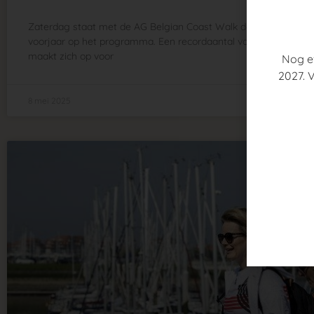
Zaterdag staat met de AG Belgian Coast Walk dé wandelchalle
voorjaar op het programma. Een recordaantal van 11.000 deel
maakt zich op voor
Nog e
2027. V
8 mei 2025