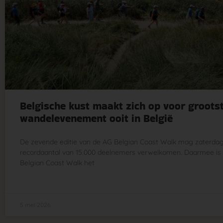
Belgische kust maakt zich op voor groots
wandelevenement ooit in België
De zevende editie van de AG Belgian Coast Walk mag zaterda
recordaantal van 15.000 deelnemers verwelkomen. Daarmee is
Belgian Coast Walk het
5 mei 2026