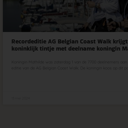
Recordeditie AG Belgian Coast Walk krijgt
koninklijk tintje met deelname koningin M
Koningin Mathilde was zaterdag 1 van de 7700 deelnemers aan 
editie van de AG Belgian Coast Walk. De koningin koos op dit p
13 mei 2024