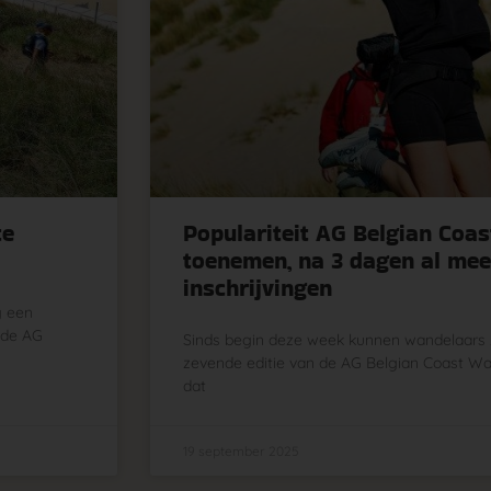
te
Populariteit AG Belgian Coast
toenemen, na 3 dagen al mee
inschrijvingen
g een
 de AG
Sinds begin deze week kunnen wandelaars z
zevende editie van de AG Belgian Coast Wa
dat
19 september 2025