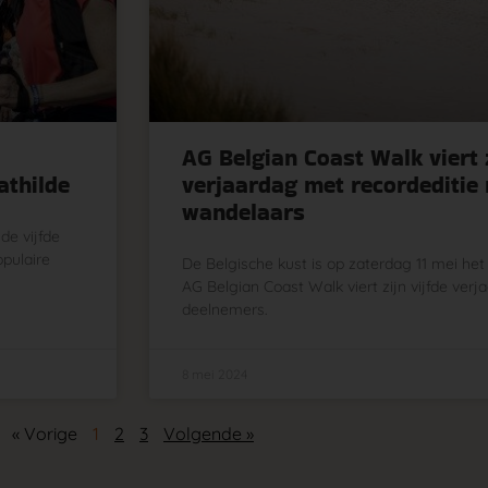
AG Belgian Coast Walk viert 
athilde
verjaardag met recordeditie
wandelaars
de vijfde
opulaire
De Belgische kust is op zaterdag 11 mei het
AG Belgian Coast Walk viert zijn vijfde ver
deelnemers.
8 mei 2024
« Vorige
1
2
3
Volgende »