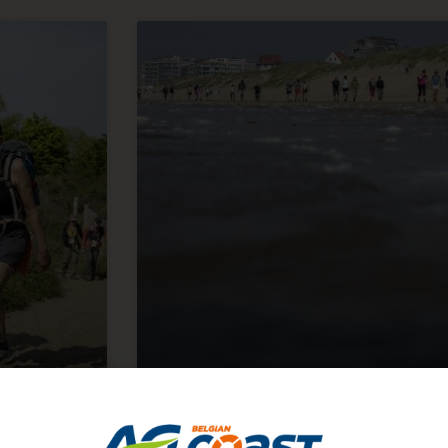
Van De Panne tot Knokke-Hei
Walk wordt op 10 mei dé wan