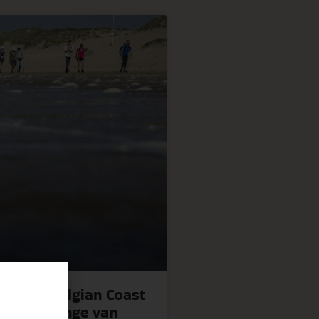
st: AG Belgian Coast
delchallenge van