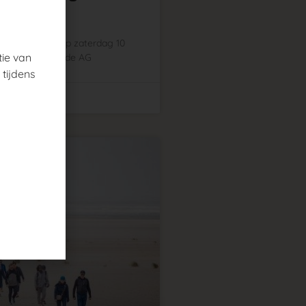
eist. Dat is op zaterdag 10
ie van
esde editie van de AG
 tijdens