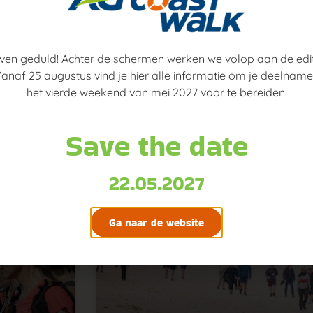
2025!
nge van het
nemers
80 km wandelen van De Panne naar Knokke-H
ven geduld! Achter de schermen werken we volop aan de edit
mei 2025 de ultieme uitdaging tijdens de z
anaf 25 augustus vind je hier alle informatie om je deelname
het vierde weekend van mei 2027 voor te bereiden.
21 oktober 2024
Save the date
22.05.2027
Ga naar de website